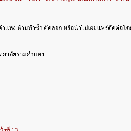
ำแหง ห้ามทำซ้ำ คัดลอก หรือนำไปเผยแพร่ตัดต่อโดย
วิทยาลัยรามคำแหง
งที่ 13