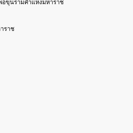
ปพ่อขุนรามคำแหงมหาราช
หาราช